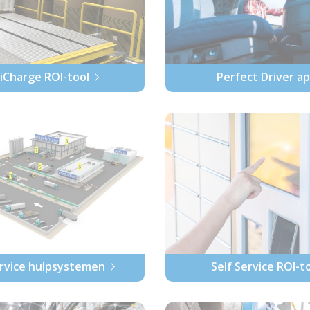
iCharge ROI-tool
Perfect Driver a
ervice hulpsystemen
Self Service ROI-t