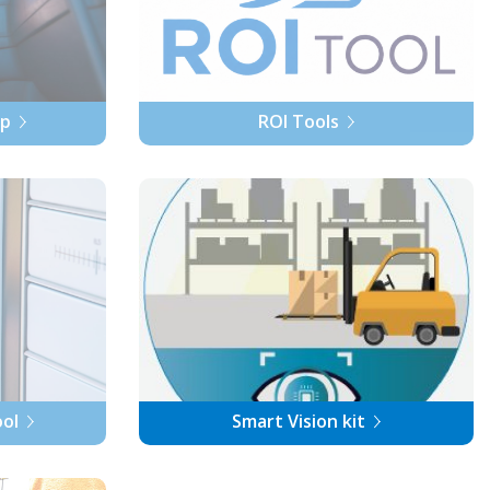
pp
ROI Tools
ool
Smart Vision kit