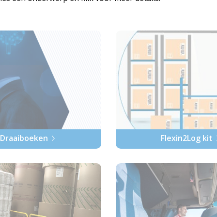
Draaiboeken
Flexin2Log kit