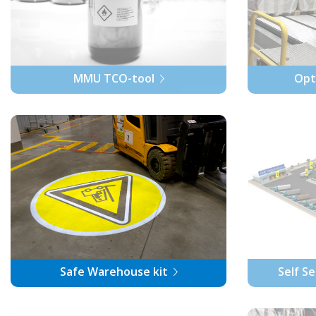
MMU TCO-tool
Opt
Safe Warehouse kit
Self S