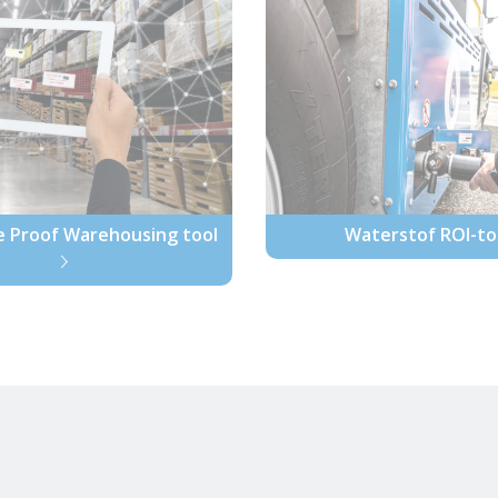
e Proof Warehousing tool
Waterstof ROI-to